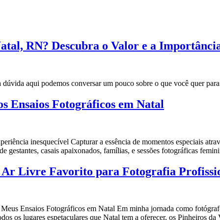
atal, RN? Descubra o Valor e a Importânci
a dúvida aqui podemos conversar um pouco sobre o que você quer para 
s Ensaios Fotográficos em Natal
experiência inesquecível Capturar a essência de momentos especiais atra
e gestantes, casais apaixonados, famílias, e sessões fotográficas femi
 Ar Livre Favorito para Fotografia Profissi
 Meus Ensaios Fotográficos em Natal Em minha jornada como fotógrafo 
odos os lugares espetaculares que Natal tem a oferecer, os Pinheiros da