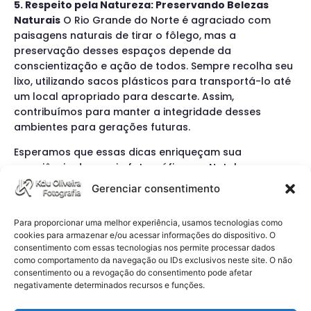
5. Respeito pela Natureza: Preservando Belezas
Naturais
O Rio Grande do Norte é agraciado com
paisagens naturais de tirar o fôlego, mas a
preservação desses espaços depende da
conscientização e ação de todos. Sempre recolha seu
lixo, utilizando sacos plásticos para transportá-lo até
um local apropriado para descarte. Assim,
contribuímos para manter a integridade desses
ambientes para gerações futuras.
Esperamos que essas dicas enriqueçam sua
experiência de ensaio fotográfico em Natal,
garantindo não apenas segurança e conforto, mas
Gerenciar consentimento
também a captura de imagens que sejam verdadeiros
tesouros pessoais. Afinal, cada clique deve celebrar e
Para proporcionar uma melhor experiência, usamos tecnologias como
eternizar a beleza do momento vivido.
cookies para armazenar e/ou acessar informações do dispositivo. O
consentimento com essas tecnologias nos permite processar dados
como comportamento da navegação ou IDs exclusivos neste site. O não
consentimento ou a revogação do consentimento pode afetar
negativamente determinados recursos e funções.