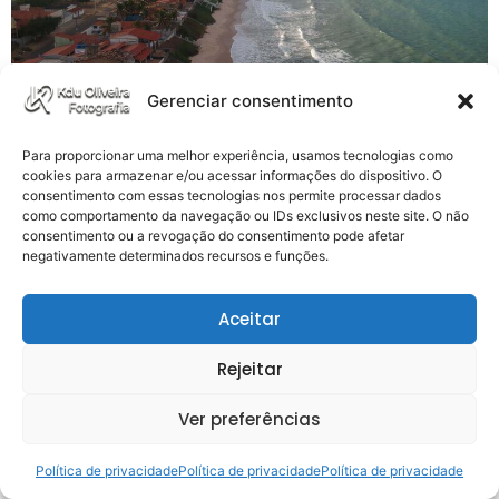
Gerenciar consentimento
Para proporcionar uma melhor experiência, usamos tecnologias como
Menos movimentada e mais acolhedora que sua vizinha
cookies para armazenar e/ou acessar informações do dispositivo. O
consentimento com essas tecnologias nos permite processar dados
Ponta Negra, a Praia de Cotovelo é o refúgio perfeito
como comportamento da navegação ou IDs exclusivos neste site. O não
para quem busca paz e natureza. Um Oásis de
consentimento ou a revogação do consentimento pode afetar
Tranquilidade: Por Que a Praia de Cotovelo é o Meu
negativamente determinados recursos e funções.
Refúgio de Fim de Semana Localizada a uma curta
distância da famosa Praia da Ponta Negra, a Praia […]
Aceitar
Rejeitar
Ver preferências
Política de privacidade
Política de privacidade
Política de privacidade