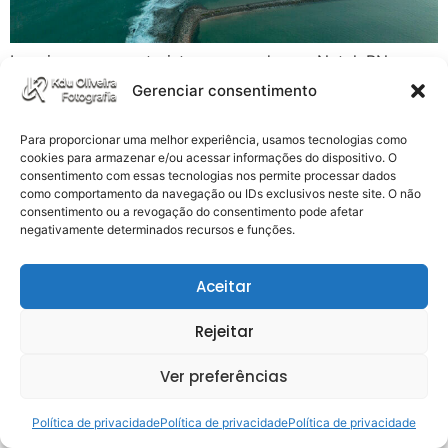
Imagine-se como turista passeando por Natal, RN,
hospedado em alguns dos resorts da Via Costeira ou
Gerenciar consentimento
em um hotel na área de Ponta Negra. Com os gastos
típicos de passeios, festas e exploração de novos
Para proporcionar uma melhor experiência, usamos tecnologias como
locais, é natural querer economizar. E com o preço da
cookies para armazenar e/ou acessar informações do dispositivo. O
consentimento com essas tecnologias nos permite processar dados
gasolina nas alturas, cada quilômetro rodado faz
como comportamento da navegação ou IDs exclusivos neste site. O não
diferença no bolso. […]
consentimento ou a revogação do consentimento pode afetar
negativamente determinados recursos e funções.
Aceitar
Rejeitar
Ver preferências
Política de privacidade
Política de privacidade
Política de privacidade