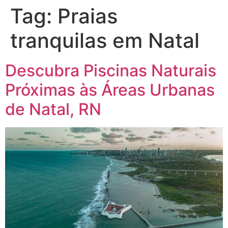
Tag:
Praias
tranquilas em Natal
Descubra Piscinas Naturais
Próximas às Áreas Urbanas
de Natal, RN