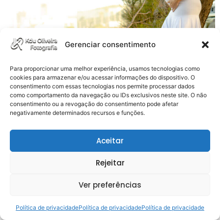
Gerenciar consentimento
Para proporcionar uma melhor experiência, usamos tecnologias como
Como os Pinheiros da Via Costeira Se Tornaram o
cookies para armazenar e/ou acessar informações do dispositivo. O
Cenário Ideal para Meus Ensaios Fotográficos em Natal
consentimento com essas tecnologias nos permite processar dados
Em minha jornada como fotógrafo profissional, sempre
como comportamento da navegação ou IDs exclusivos neste site. O não
consentimento ou a revogação do consentimento pode afetar
estive à procura de locais únicos que pudessem servir
negativamente determinados recursos e funções.
como o cenário perfeito para meus ensaios
fotográficos. Entre todos os lugares espetaculares que
Aceitar
Natal tem a oferecer, os Pinheiros da Via […]
Rejeitar
Ver preferências
Política de privacidade
Política de privacidade
Política de privacidade